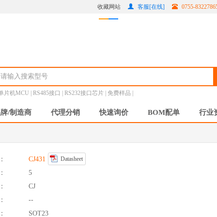
收藏网站
客服[在线]
0755-8322
单片机MCU |
RS485接口 |
RS232接口芯片 |
免费样品 |
牌/制造商
代理分销
快速询价
BOM配单
行业
：
CJ431
Datasheet
：
5
：
CJ
：
--
：
SOT23