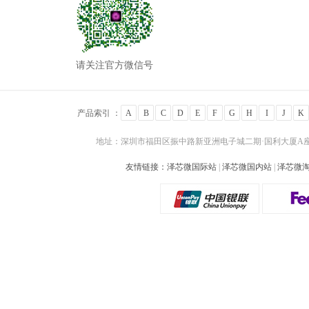
请关注官方微信号
产品索引 ：
A
B
C
D
E
F
G
H
I
J
K
地址：深圳市福田区振中路新亚洲电子城二期·国利大厦A座24
友情链接：
泽芯微国际站
|
泽芯微国内站
|
泽芯微