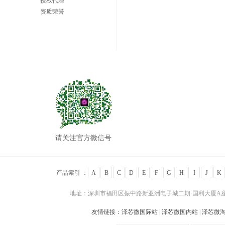
授权代理
资质荣誉
请关注官方微信号
产品索引 ：
A
B
C
D
E
F
G
H
I
J
K
地址：深圳市福田区振中路新亚洲电子城二期·国利大厦A座24
友情链接：
泽芯微国际站
|
泽芯微国内站
|
泽芯微