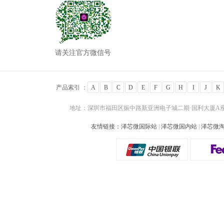
请关注官方微信号
产品索引 ：
A
B
C
D
E
F
G
H
I
J
K
地址：深圳市福田区振中路新亚洲电子城二期·国利大厦A座24
友情链接：
泽芯微国际站
|
泽芯微国内站
|
泽芯微