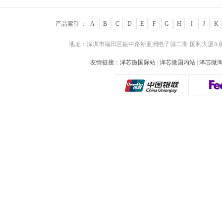
产品索引 ：
A
B
C
D
E
F
G
H
I
J
K
地址：深圳市福田区振中路新亚洲电子城二期·国利大厦A座24
友情链接：
泽芯微国际站
|
泽芯微国内站
|
泽芯微